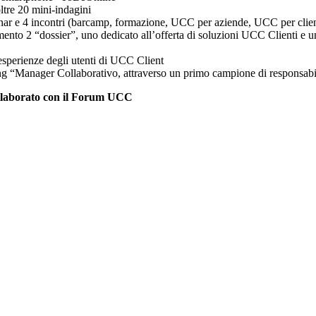
ltre 20 mini-indagini
inar e 4 incontri (barcamp, formazione, UCC per aziende, UCC per clien
mento 2 “dossier”, uno dedicato all’offerta di soluzioni UCC Clienti e u
e esperienze degli utenti di UCC Client
ing “Manager Collaborativo, attraverso un primo campione di responsabil
ollaborato con il Forum UCC