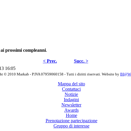
i ai prossimi compleanni
.
< Prec.
Succ. >
13 16:05
t © 2010 Markab - P.IVA 07959060158 - Tutti i diritti riservati. Website by
BI@Wor
Mappa del sito
Contattaci
Notizie
Indagini
Newsletter
Awards
Home
Prenotazione partecipazione
Gruppo di interesse