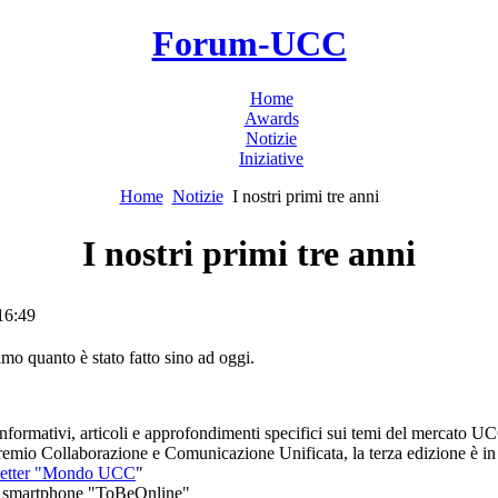
Forum-UCC
Home
Awards
Notizie
Iniziative
Home
Notizie
I nostri primi tre anni
I nostri primi tre anni
16:49
o quanto è stato fatto sino ad oggi.
 informativi, articoli e approfondimenti specifici sui temi del mercato U
Premio Collaborazione e Comunicazione Unificata, la terza edizione è i
letter "Mondo UCC
"
per smartphone "ToBeOnline"