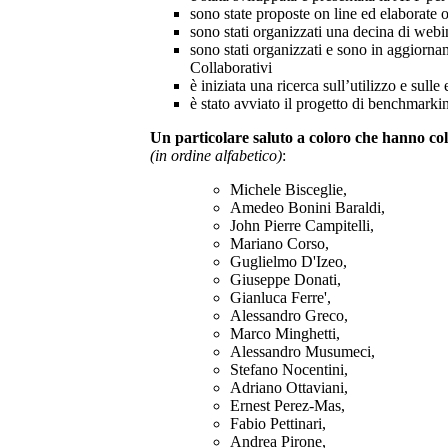
sono state proposte on line ed elaborate o
sono stati organizzati una decina di web
sono stati organizzati e sono in aggiorna
Collaborativi
è iniziata una ricerca sull’utilizzo e sull
è stato avviato il progetto di benchmark
Un particolare saluto a coloro che hanno c
(in ordine alfabetico)
:
Michele Bisceglie,
Amedeo Bonini Baraldi,
John Pierre Campitelli,
Mariano Corso,
Guglielmo D'Izeo,
Giuseppe Donati,
Gianluca Ferre',
Alessandro Greco,
Marco Minghetti,
Alessandro Musumeci,
Stefano Nocentini,
Adriano Ottaviani,
Ernest Perez-Mas,
Fabio Pettinari,
Andrea Pirone,