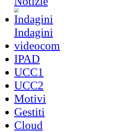
Notizie
Indagini
videocom
IPAD
UCC1
UCC2
Motivi
Gestiti
Cloud