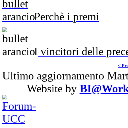
Perchè i premi
I
vincitori delle prec
< Pre
Ultimo aggiornamento Mar
Website by
BI@Work S