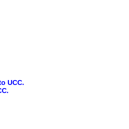
ato UCC.
CC.