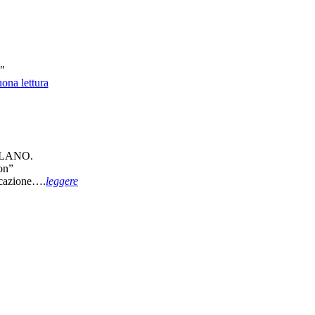
"
ona lettura
MILANO.
on”
nicazione….
leggere