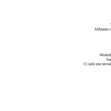
Abbiamo ra
Worksh
Sa
Ci sarà una tavol