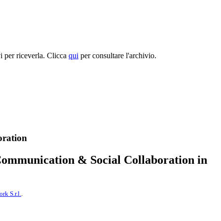
per riceverla. Clicca
qui
per consultare l'archivio.
oration
d Communication & Social Collaboration in
k S.r.l.
.