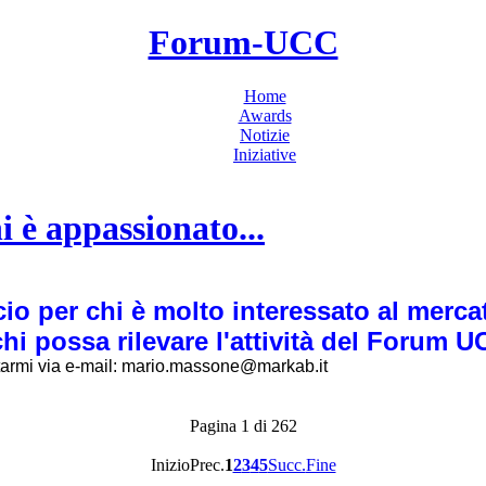
Forum-UCC
Home
Awards
Notizie
Iniziative
i è appassionato...
o per chi è molto interessato al merc
hi possa rilevare l'attività del Forum U
tarmi via e-mail: mario.massone@markab.it
Pagina 1 di 262
Inizio
Prec.
1
2
3
4
5
Succ.
Fine