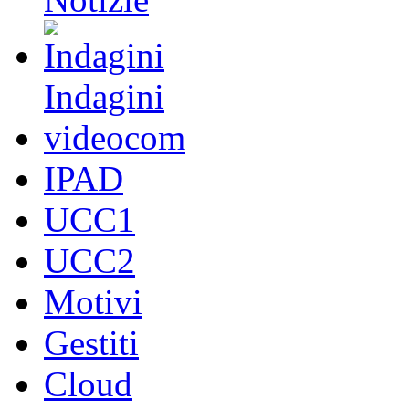
Indagini
videocom
IPAD
UCC1
UCC2
Motivi
Gestiti
Cloud