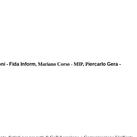
oni - Fida Inform,
Mariano Corso - MIP, P
iercarlo Gera -