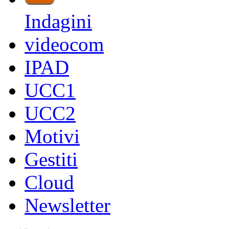
Indagini
videocom
IPAD
UCC1
UCC2
Motivi
Gestiti
Cloud
Newsletter