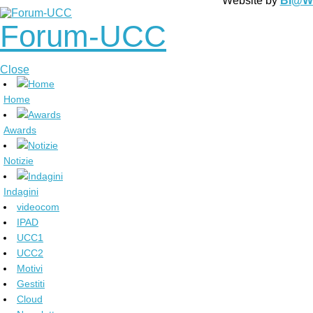
Website by
BI@Wor
Forum-UCC
Close
Home
Awards
Notizie
Indagini
videocom
IPAD
UCC1
UCC2
Motivi
Gestiti
Cloud