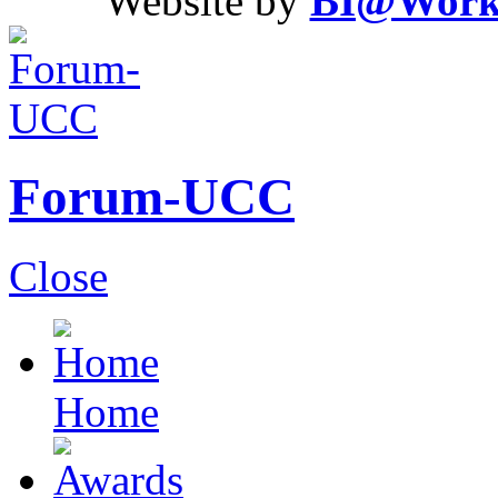
Website by
BI@Work S
Forum-UCC
Close
Home