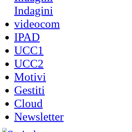
Indagini
videocom
IPAD
UCC1
UCC2
Motivi
Gestiti
Cloud
Newsletter