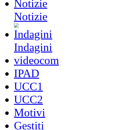
Notizie
Indagini
videocom
IPAD
UCC1
UCC2
Motivi
Gestiti