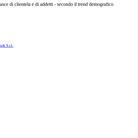
sce di clientela e di addetti - secondo il trend demografico
k S.r.l.
.