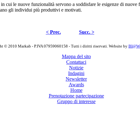
in cui le nuove funzionalità servono a soddisfare le esigenze di nuove fa
ano gli individui più produttivi e motivati.
< Prec.
Succ. >
t © 2010 Markab - P.IVA 07959060158 - Tutti i diritti riservati. Website by
BI@Wor
Mappa del sito
Contattaci
Notizie
Indagini
Newsletter
Awards
Home
Prenotazione partecipazione
Gruppo di interesse