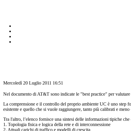
Mercoledì 20 Luglio 2011 16:51
Nel documento di AT&T sono indicate le "best practice" per valutare in
La comprensione e il controllo del proprio ambiente UC è uno step fond
esistente e quello che si vuole raggiungere, tanto più calibrati e meno e
Tra l'altro, l’elenco fornisce una sintesi delle informazioni tipiche che 
1. Topologia fisica e logica della rete e di interconnessione
2. Attuali carichi di traffico e modelli di crescita