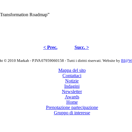
d Transformation Roadmap”
< Prec.
Succ. >
t © 2010 Markab - P.IVA 07959060158 - Tutti i diritti riservati. Website by
BI@Wor
Mappa del sito
Contattaci
Notizie
Indagini
Newsletter
Awards
Home
Prenotazione partecipazione
Gruppo di interesse