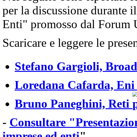
per la discussione durante
Enti" promosso dal Forum 
Scaricare e l
eggere l
e prese
Stefano Gargioli, Broa
Loredana Cafarda, En
Bruno Paneghini, Reti
-
Consultare "Presentazi
imprese ed enti
"