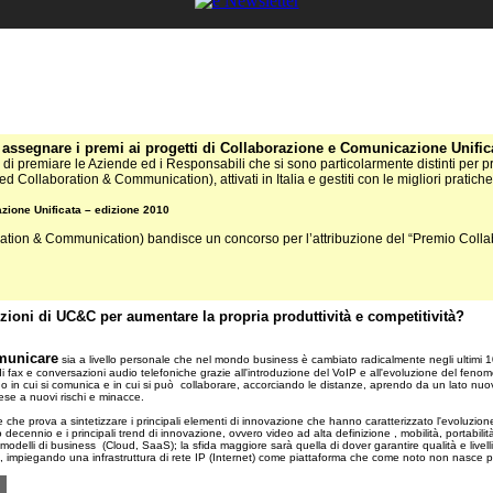
 assegnare i premi ai progetti di
Collaborazione e Comunicazione Unific
ità di premiare le Aziende ed i Responsabili che si sono particolarmente distinti per 
 Collaboration & Communication), attivati in Italia e gestiti con le migliori pratich
ione Unificata – edizione 2010
ration & Communication) bandisce un concorso per l’attribuzione del “Premio Col
ioni di UC&C per aumentare la propria produttività e competitività?
municare
sia a livello personale che nel mondo business è cambiato radicalmente negli ultimi 
 fax e conversazioni audio telefoniche grazie all'introduzione del VoIP e all'evoluzione del fen
do in cui si comunica e in cui si può collaborare, accorciando le distanze, aprendo da un lato nu
se a nuovi rischi e minacce.
e che prova a sintetizzare i principali elementi di innovazione che hanno caratterizzato l'evoluzio
mo decennio e i principali trend di innovazione, ovvero video ad alta definizione , mobilità, portabil
modelli di business (Cloud, SaaS); la sfida maggiore sarà quella di dover garantire qualità e livelli d
 impiegando una infrastruttura di rete IP (Internet) come piattaforma che come noto non nasce per 