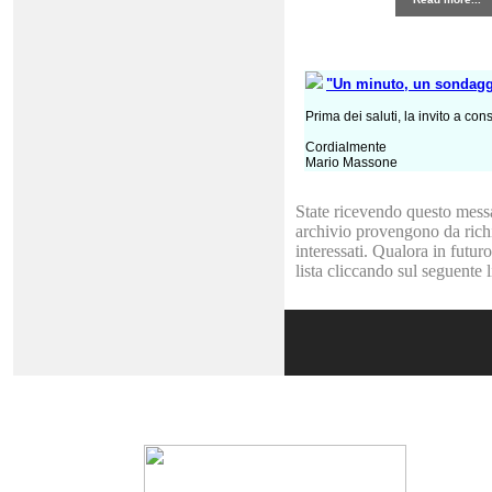
"Un minuto, un sondagg
Prima dei saluti, la invito a con
Cordialmente
Mario Massone
State ricevendo questo messag
archivio provengono da richie
interessati. Qualora in futu
lista cliccando sul seguente