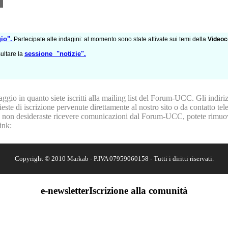
io".
Partecipate alle indagini: al momento sono state attivate sui temi della
Videoc
sessione "notizie".
sultare la
gio in quanto siete iscritti alla mailing list del Forum-UCC. Gli indiri
ste di iscrizione pervenute direttamente al nostro sito o da contatto tele
ro non desideraste ricevere comunicazioni dal Forum-UCC, potete rimuove
link
:
Copyright © 2010 Markab - P.IVA 07959060158 - Tutti i diritti riservati.
e-newsletter
Iscrizione alla comunità