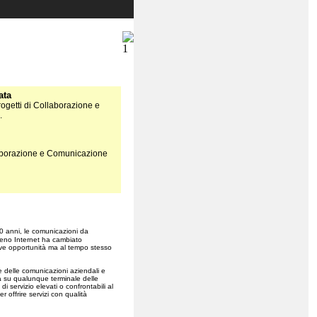
ata
progetti di Collaborazione e
e.
laborazione e Comunicazione
10 anni, le comunicazioni da
omeno Internet ha cambiato
ove opportunità ma al tempo stesso
ne delle comunicazioni aziendali e
ità su qualunque terminale delle
i servizio elevati o confrontabili al
offrire servizi con qualità