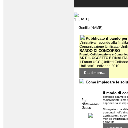
[DATE]
Gentile [NAME],
Pubblicato il bando per
L’iniziativa risponde alla final
Comunicazione Unificata (Unified
BANDO DI CONCORSO
Premio Collaborazione e Comunicaz
ART. 1. OGGETTO E FINALITÀ
Il Forum UCC (Unified Collabo
Unificata” - edizione 2010.
Read more...
Come impiegare le soluz
Il modo di co
semplice scambio di
Ing.
radicalmente il mo
esponendo le impre
Alessandro
Greco
Di seguito una slid
personali nell'ulti
applicazioni, nuovi 
mondo tradizionale,
garantita.
Read more...