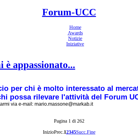
Forum-UCC
Home
Awards
Notizie
Iniziative
i è appassionato...
o per chi è molto interessato al merc
hi possa rilevare l'attività del Forum U
tarmi via e-mail: mario.massone@markab.it
Pagina 1 di 262
Inizio
Prec.
1
2
3
4
5
Succ.
Fine