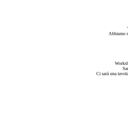
Abbiamo ra
Worksh
Sa
Ci sarà una tavol