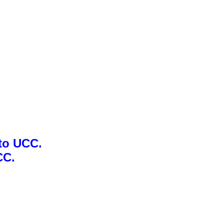
ato UCC.
CC.