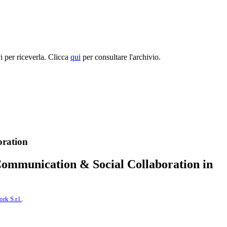
per riceverla. Clicca
qui
per consultare l'archivio.
oration
d Communication & Social Collaboration in
k S.r.l.
.