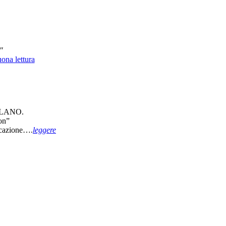
"
ona lettura
MILANO.
on”
nicazione….
leggere