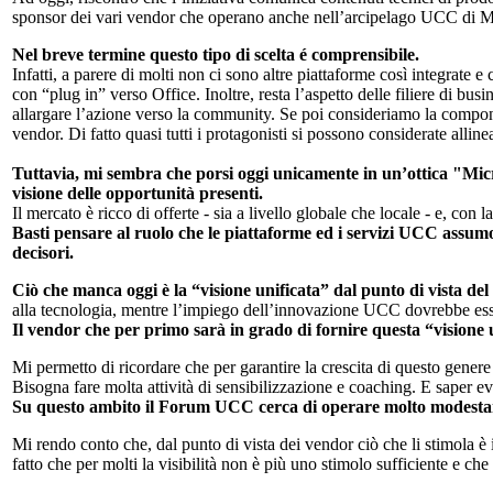
sponsor dei vari vendor che operano anche nell’arcipelago UCC di M
Nel breve termine questo tipo di scelta é comprensibile.
Infatti, a parere di molti non ci sono altre piattaforme così integrat
con “plug in” verso Office. Inoltre, resta l’aspetto delle filiere di bus
allargare l’azione verso la community. Se poi consideriamo la compone
vendor. Di fatto quasi tutti i protagonisti si possono considerate alline
Tuttavia, mi sembra che porsi oggi unicamente in un’ottica "Mic
visione delle opportunità presenti.
Il mercato è ricco di offerte - sia a livello globale che locale - e, con
Basti pensare al ruolo che le piattaforme ed i servizi UCC assumo
decisori.
Ciò che manca oggi è la “visione unificata” dal punto di vista del 
alla tecnologia, mentre l’impiego dell’innovazione UCC dovrebbe esse
Il vendor che per primo sarà in grado di fornire questa “visione 
Mi permetto di ricordare che per garantire la crescita di questo gener
Bisogna fare molta attività di sensibilizzazione e coaching. E saper 
Su questo ambito il Forum UCC cerca di operare molto modestament
Mi rendo conto che, dal punto di vista dei vendor ciò che li stimola è 
fatto che per molti la visibilità non è più uno stimolo sufficiente e ch