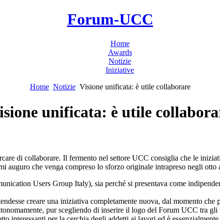
Forum-UCC
Home
Awards
Notizie
Iniziative
Home
Notizie
Visione unificata: è utile collaborare
isione unificata: è utile collabora
care di collaborare. Il fermento nel settore UCC consiglia che le iniziat
i auguro che venga compreso lo sforzo originale intrapreso negli otto an
ication Users Group Italy), sia perché si presentava come indipendente
intendesse creare una iniziativa completamente nuova, dal momento che 
 autonomamente, pur scegliendo di inserire il logo del Forum UCC tra gli
tto interessanti per la cerchia degli addetti ai lavori ed è essenzialment