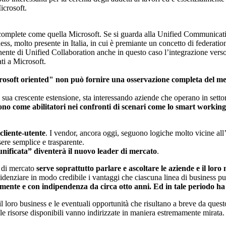
icrosoft.
e e complete come quella Microsoft. Se si guarda alla Unified Communicati
iness, molto presente in Italia, in cui è premiante un concetto di federati
nte di Unified Collaboration anche in questo caso l’integrazione verso M
ati a Microsoft.
rosoft oriented" non può fornire una osservazione completa del me
 la sua crescente estensione, sta interessando aziende che operano in settor
no come abilitatori nei confronti di scenari come lo smart working o
cliente-utente
. I vendor, ancora oggi, seguono logiche molto vicine all’
re semplice e trasparente.
unificata” diventerà il nuovo leader di mercato
.
e di mercato
serve soprattutto parlare e ascoltare le aziende e il lo
evidenziare in modo credibile i vantaggi che ciascuna linea di business 
e e con indipendenza da circa otto anni. Ed in tale periodo ha for
il loro business e le eventuali opportunità che risultano a breve da quest
e le risorse disponibili vanno indirizzate in maniera estremamente mirata.