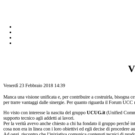
V
Venerdì 23 Febbraio 2018 14:39
Manca una visione unificata e, per contribuire a costruirla, bisogna cer
per trarre vantaggi dalle sinergie. Per quanto riguarda il Forum UCC m
Ho visto con interesse la nascita del gruppo
UCUG.it
(Unified Commun
supporto tecnico agli addetti ai lavori.
Per la verità avevo anche chiesto a chi ha fondato il gruppo perché 
cosa non era in linea con i loro obiettivi ed egli decise di procedere
Ad oggi, riscontro che l’iniziativa comunica contenuti tecnici di prodo