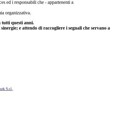
ices ed i responsabili che - appartenenti a
mia organizzativa.
tutti questi anni.
sinergie; e attendo di raccogliere i segnali che servano a
k S.r.l.
.