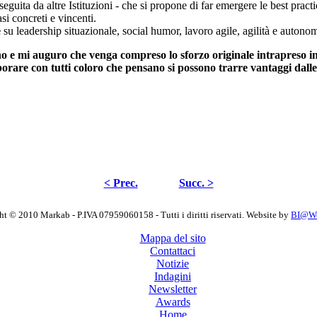
 seguita da altre Istituzioni - che si propone di far emergere le best pract
si concreti e vincenti.
e
su leadership situazionale, social humor, lavoro agile, agilità e autono
 e mi auguro che venga compreso lo sforzo originale intrapreso in 
orare con tutti coloro che pensano si possono trarre vantaggi dalle 
< Prec.
Succ. >
t © 2010 Markab - P.IVA 07959060158 - Tutti i diritti riservati. Website by
BI@Wor
Mappa del sito
Contattaci
Notizie
Indagini
Newsletter
Awards
Home