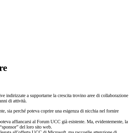
re
ive indirizzate a supportarne la crescita trovino aree di collaborazione
ni di attività.
, sia perché poteva coprire una esigenza di nicchia nel fornire
poteva affiancarsi al Forum UCC già esistente. Ma, evidentemente, la
 “sponsor” del loro sito web.
e legata all’offerta UCC di Microsoft, ma raccoglie attenzione di