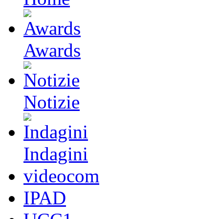
Awards
Notizie
Indagini
videocom
IPAD